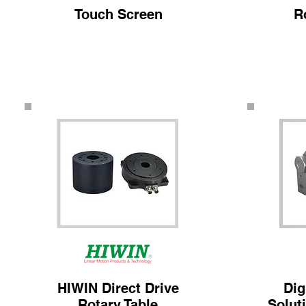
Touch Screen
R
HIWIN Direct Drive
Dig
Rotary Table
Solut