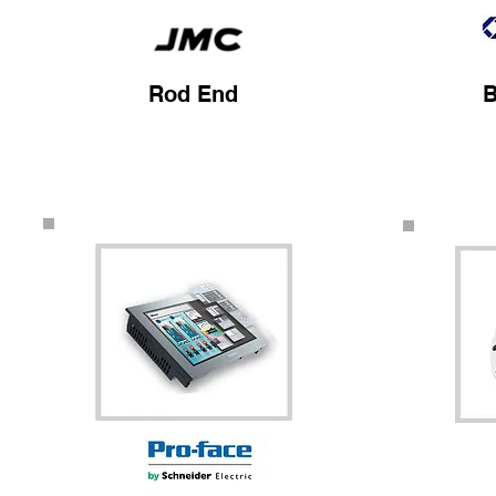
Rod End
B