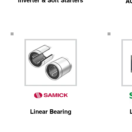
Inverter & Soft Starters
AC
Linear Bearing