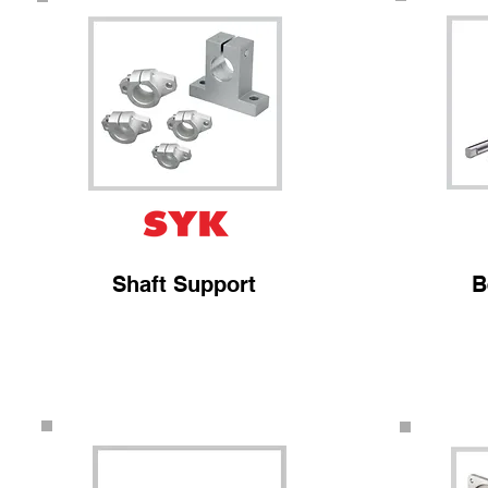
Shaft Support
B