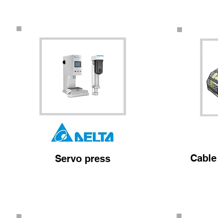
Cable
Servo press