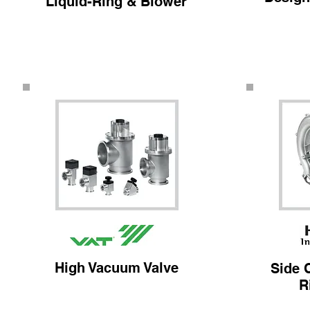
Liquid-Ring & Blower
High Vacuum Valve
Side 
R