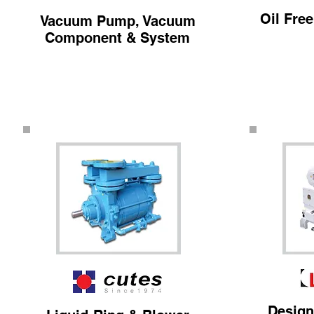
Oil Fre
Vacuum Pump, Vacuum
Component & System
Desig