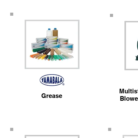
Multis
Grease
Blowe