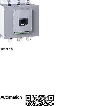
tistart 48
Automation