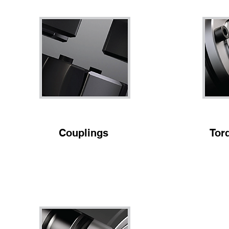
Couplings
Tor