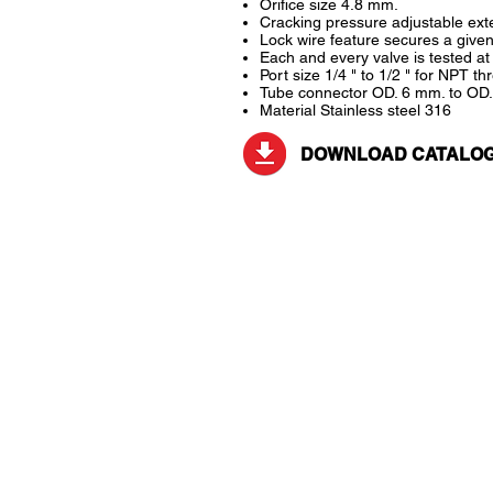
Orifice size 4.8 mm.
Cracking pressure adjustable exte
Lock wire feature secures a given
Each and every valve is tested at 
Port size 1/4 " to 1/2 " for NPT th
Tube connector OD. 6 mm. to OD
Material Stainless steel 316
DOWNLOAD CATALO