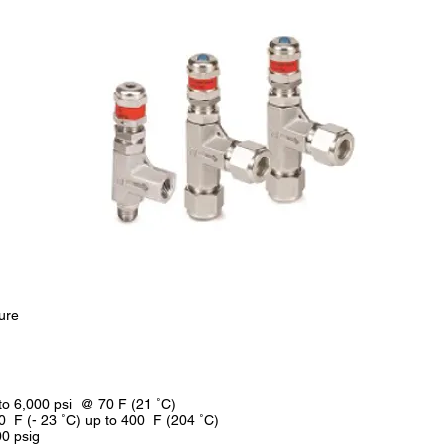
ure
o 6,000 psi @ 70 F (21 ˚C)
0 F (- 23 ˚C) up to 400 F (204 ˚C)
00 psig