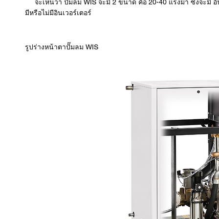
จะเห็นว่า ปั๊มลม WIS จะมี 2 ขนาด คือ 20-40 แรงม้า ซึ่งจะมี อิ
มีหรือไม่มีอินเวอร์เตอร์
รูปร่างหน้าตาปั๊มลม WIS