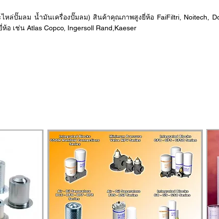
๊มลม น้ำมันเครื่องปั๊มลม) สินค้าคุณภาพสูงยี่ห้อ FaiFiltri, Noitech, D
่ห้อ เช่น Atlas Copco, Ingersoll Rand,Kaeser