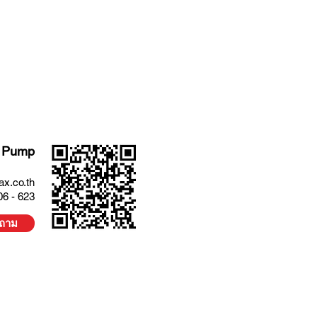
 Pump
x.co.th
06 - 623
บถาม