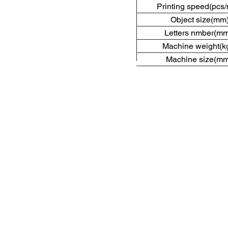
Printing sp
Object siz
Letters nmber(m
Machine w
Machine siz