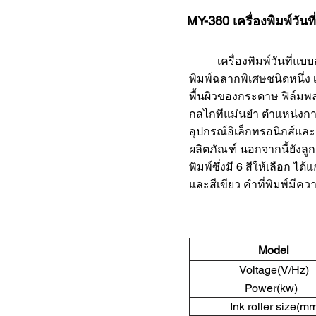
MY-380 เครื่องพิมพ์วั
เครื่องพิมพ์วันที่แบบ
พิมพ์ฉลากพิเศษชนิดหนึ่
พื้นผิวของกระดาษ ฟิล์มพ
กลไกทีแม่นยำ ตำแหน่งก
อุปกรณ์อิเล็กทรอนิกส์แ
ผลิตภัณฑ์ นอกจากนี้ยังลู
พิมพ์ซึ่งมี 6 สีให้เลือก ได้
และสีเขียว คำที่พิมพ์มีค
Mod
Voltage(V
Power(
Ink rolle