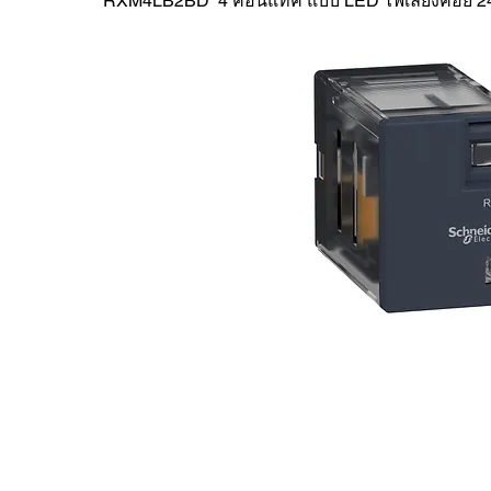
RXM4LB2BD 4 คอนแทค แบบ LED ไฟเลี้ยงคอย 